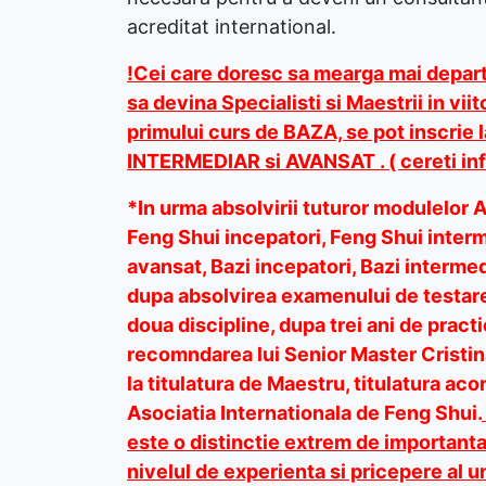
acreditat international.
!Cei care doresc sa mearga mai departe
sa devina Specialisti si Maestrii in vi
primului curs de BAZA, se pot inscrie 
INTERMEDIAR si AVANSAT . ( cereti inf
*In urma absolvirii tuturor modulelor 
Feng Shui incepatori, Feng Shui interm
avansat, Bazi incepatori, Bazi intermed
dupa absolvirea examenului de testare
doua discipline, dupa trei ani de pract
recomndarea lui Senior Master Cristin
la titulatura de Maestru, titulatura ac
Asociatia Internationala de Feng Shui.
este o distinctie extrem de important
nivelul de experienta si pricepere al 