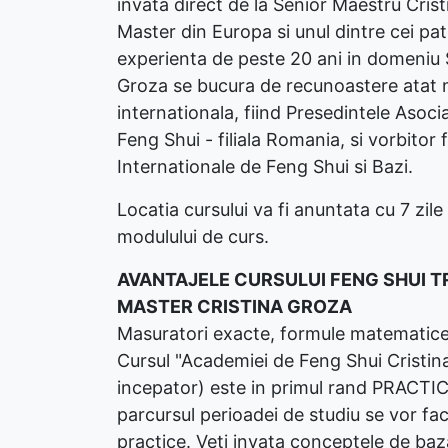
invata direct de la Senior Maestru Crist
Master din Europa si unul dintre cei pat
experienta de peste 20 ani in domeniu 
Groza se bucura de recunoastere atat n
internationala, fiind Presedintele Asocia
Feng Shui - filiala Romania, si vorbitor
Internationale de Feng Shui si Bazi.
Locatia cursului va fi anuntata cu 7 zil
modulului de curs.
AVANTAJELE CURSULUI FENG SHUI TR
MASTER CRISTINA GROZA
Masuratori exacte, formule matematice, s
Cursul "Academiei de Feng Shui Cristin
incepator) este in primul rand PRACTI
parcursul perioadei de studiu se vor fac
practice. Veti invata conceptele de baza 