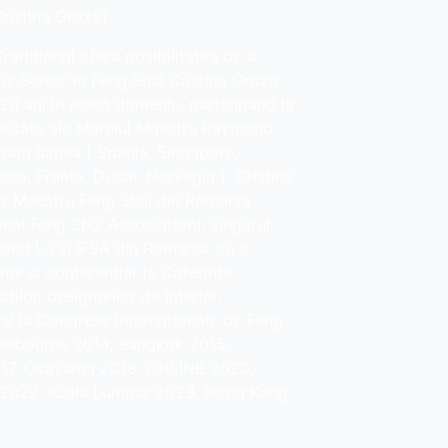
ristina Groza?
raditional ofera posibilitatea de a
rul Senior in Feng Shui Cristina Groza,
20 ani in acest domeniu, participand la
ialitate ale Marelui Maestru Raymond
toata lumea ( Spania, Singapore,
dia, Franta, Dubai, Norvegia ). Cristina
or Maestru Feng Shui din Romania
onal Feng Shui Association), singurul
mond Lo si IFSA din Romania, cu o
ner si conferentiar la Coferinte
tilor, designerilor de interior,
si la Congrese internationale de Feng
Melbourne 2014, Bangkok 2015,
017, Okayama 2018, ONLINE 2020,
 2022, Kuala Lumpur 2023, Hong Kong