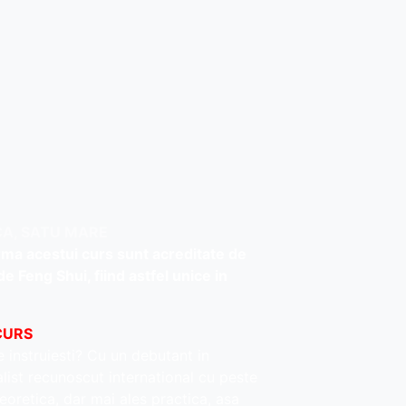
CA, SATU MARE
urma acestui curs sunt acreditate de
e Feng Shui, fiind astfel unice in
CURS
e instruiesti? Cu un debutant in
ist recunoscut international cu peste
eoretica, dar mai ales practica, asa