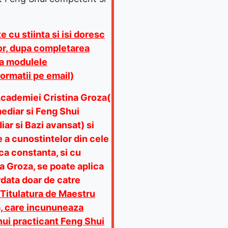
 cu stiinta si isi doresc
itor, dupa completarea
la modulele
ormatii pe email)
Academiei Cristina Groza(
ediar si Feng Shui
iar si Bazi avansat) si
 a cunostintelor din cele
ica constanta, si cu
a Groza, se poate aplica
ordata doar de catre
Titulatura de Maestru
a, care incununeaza
unui practicant Feng Shui