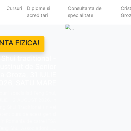
Cursuri
Diplome si
Consultanta de
Cris
acreditari
specialitate
Gro
NTA FIZICA!
Shui traditional -
ustinut de Senior
a Groza, 31 IULIE
026, SATU MARE
ni specialisti Feng Shui,
IULIE - 2 AUGUST 2026, in
g Shui Traditional ( nivel
etent curs de acest gen si
in Romania de catre IFSA
Feng Shui Association) . ...