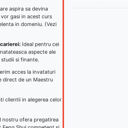
reale pentru a invata din
are aspira sa devina
 vor gasi in acest curs
elenta in domeniu. (Vezi
carierei:
Ideal pentru cei
natateasca aspecte ale
 studii si finante.
rim acces la invataturi
e direct de un Maestru
 clientii in alegerea celor
l nostru ofera pregatirea
t Feng Shui competent si