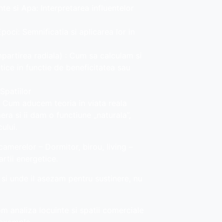
te si Apa: Interpretarea influentelor
poci: Semnificatia si aplicarea lor in
partirea radiala) : Cum sa calculam si
tice in functie de beneficitatea sau
patiilor
 Cum aducem teoria in viata reala
ra si ii dam o functiune „naturala”,
ului.
camerelor – Dormitor, birou, living –
rtii energetice.
si unde il asezam pentru sustinere, nu
Vom analiza locuinte si spatii comerciale