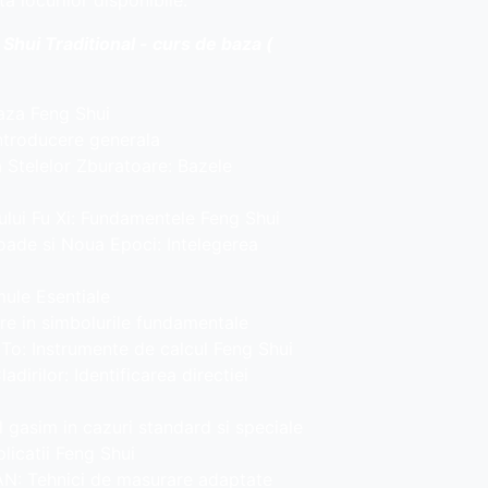
ita locurilor disponibile.
Shui Traditional - curs de baza (
baza Feng Shui
introducere generala
 Stelelor Zburatoare: Bazele
ului Fu Xi: Fundamentele Feng Shui
ioade si Noua Epoci: Intelegerea
rmule Esentiale
re in simbolurile fundamentale
 To: Instrumente de calcul Feng Shui
dirilor: Identificarea directiei
l gasim in cazuri standard si speciale
plicatii Feng Shui
PAN: Tehnici de masurare adaptate