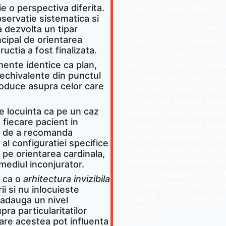
 o perspectiva diferita.
cum este Senior Master C
bservatie sistematica si
Acest curs de Feng Shui T
a dezvolta un tipar
ncipal de orientarea
invata direct de la Maest
uctia a fost finalizata.
care are o experienta de 
ente identice ca plan,
peste 15 cursuri de spec
 echivalente din punctul
Lo, avand la proiecte in 
produce asupra celor care
Germania. America, UK, In
Groza este singurul Seni
e locuinta ca pe un caz
acreditat IFSA ( Internati
 fiecare pacient in
instructor autorizat Ray
nte de a recomanda
bogata experienta ca trai
 al configuratiei specifice
nationale destinate arhitec
 pe orientarea cardinala,
dezvoltare personala cat 
u mediul inconjurator.
Shui: ( Singapore 2013, 
t ca o
arhitectura invizibila
Shanghai 2016, Manila 2
ii si nu inlocuieste
ONLINE 2021, Singapore
i adauga un nivel
2024)
ra particularitatilor
care acestea pot influenta