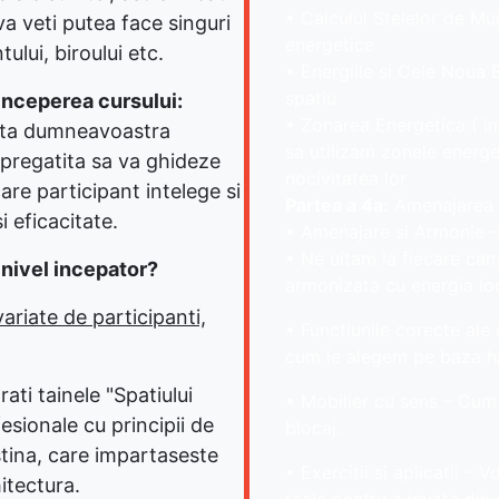
• Calculul Stelelor de Mun
 va veti putea face singuri
energetice
lui, biroului etc.
• Energiile si Cele Noua E
spatiu
inceperea cursului:
• Zonarea Energetica ( im
enta dumneavoastra
sa utilizam zonele energe
 pregatita sa va ghideze
nocivitatea lor
are participant intelege si
Partea a 4a:
Amenajarea S
i eficacitate.
• Amenajare si Armonie –
• Ne uitam la fiecare came
 nivel incepator?
armonizata cu energia loc
ariate de participanti,
• Functiunile corecte ale 
cum le alegem pe baza ha
rati tainele "Spatiului
• Mobilier cu sens – Cum 
fesionale cu principii de
blocaj.
stina, care impartaseste
• Exercitii si aplicatii – 
itectura.