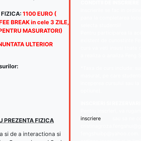
CONDITII DE INSCRIERE
Inscrierile se fac in ordin
 FIZICA:
1100 EURO (
pana la completarea locu
E BREAK in cele 3 ZILE,
selecta studentii!
 PENTRU MASURATORI)
Pentru participarea la ac
existent de cunostinte Fen
ANUNTATA ULTERIOR
curs va veti insusi toat
a realiza o analiza Feng 
urilor:
*Taxa de curs include: su
masurat, pe care studentii
inceperea cursului sau la 
optiune).
INSCRIERI SI REZERVARI
Pentru inscrieri, va ruga
inscriere
sau sa ne co
U PREZENTA FIZICA
cristinagroza.fengshui@
fengshuibp@yahoo.com. Re
 si de a interactiona si