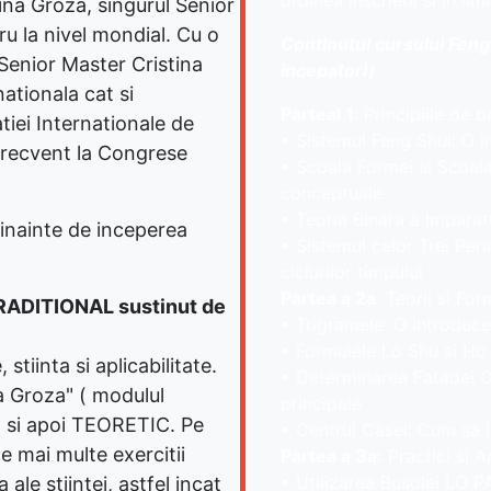
ordinea inscrierii si in lim
ina Groza, singurul Senior
ru la nivel mondial. Cu o
Continutul cursului Feng 
Senior Master Cristina
incepatori)
ationala cat si
Parteal 1
: Principiile de 
tiei Internationale de
• Sistemul Feng Shui: O 
 frecvent la Congrese
• Scoala Formei si Scoala
conceptuale
• Teoria Binara a Imparat
e inainte de inceperea
• Sistemul celor Trei Per
ciclurilor timpului
Partea a 2a
: Teorii si Fo
ADITIONAL sustinut de
• Trigramele: O introduce
• Formulele Lo Shu si Ho
tiinta si aplicabilitate.
• Determinarea Fatadei Cla
a Groza" ( modulul
principale
C si apoi TEORETIC. Pe
• Centrul Casei: Cum sa i
e mai multe exercitii
Partea a 3a:
Practici si A
• Utilizarea Busolei LO 
ale stiintei, astfel incat