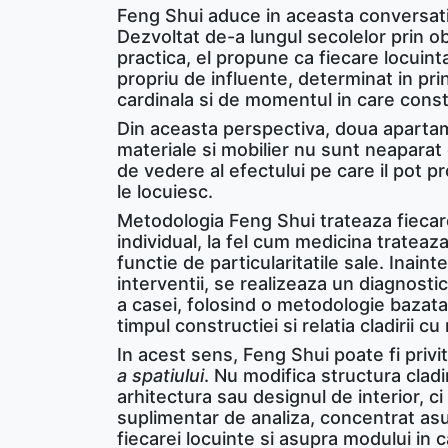
Feng Shui aduce in aceasta conversatie
Dezvoltat de-a lungul secolelor prin o
practica, el propune ca fiecare locuint
propriu de influente, determinat in pri
cardinala si de momentul in care constr
Din aceasta perspectiva, doua apartam
materiale si mobilier nu sunt neaparat
de vedere al efectului pe care il pot 
le locuiesc.
Metodologia Feng Shui trateaza fiecar
individual, la fel cum medicina trateaza
functie de particularitatile sale. Inai
interventii, se realizeaza un diagnostic
a casei, folosind o metodologie bazata
timpul constructiei si relatia cladirii c
In acest sens, Feng Shui poate fi privi
a spatiului
. Nu modifica structura cladir
arhitectura sau designul de interior, c
suplimentar de analiza, concentrat asup
fiecarei locuinte si asupra modului in 