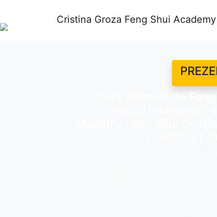
Cristina Groza Feng Shui Academy
PREZE
Curs intensiv de Feng 
modul incepatori, s
Maestru Feng Shui Cristin
- 2 AUGUST 2
GRUPA NOUA! Alatura-te celor mai bu
din Romania! Participa in perioada 31 
SATU MARE, la cursul intensiv de Fen
incepator - 3 zile) cel mai comp
singurul ACREDITAT INTERNATIONAL, d
( International 