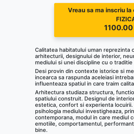
Vreau sa ma inscriu l
FIZIC
1100.00
Calitatea habitatului uman reprezint
arhitecturii, designului de interior, neu
mediului si unei discipline cu o traditi
Desi provin din contexte istorice si me
incearca sa raspunda aceleiasi intreb
influenteaza spatiul in care traim calit
Arhitectura studiaza structura, functio
spatiului construit. Designul de interio
estetica, confort si experienta locuirii
psihologia mediului investigheaza, pri
contemporana, modul in care mediul co
emotiile, comportamentul, performanta
bine.