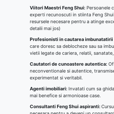
Viitori Maestri Feng Shui:
Persoanele c
experti recunoscuti in stiinta Feng Shui
resursele necesare pentru a atinge exc
detalii mai jos)
Profesionisti in cautarea imbunatatirii 
care doresc sa deblocheze sau sa imbu
vietii legate de cariera, relatii, sanatate,
Cautatori de cunoastere autentica:
Ofe
neconventionale si autentice, transmis
experimentat si veritabil.
Agenti imobiliari:
Invatati cum sa ghidati
mai benefice si armonioase case.
Consultanti Feng Shui aspiranti:
Cursu
necesara pentru a deveni un consultan