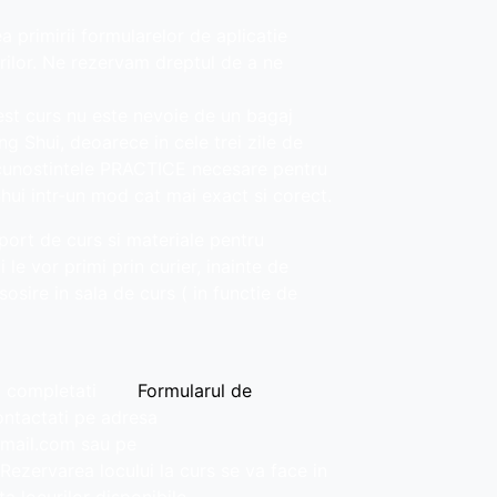
ea primirii formularelor de aplicatie
rilor. Ne rezervam dreptul de a ne
est curs nu este nevoie de un bagaj
g Shui, deoarece in cele trei zile de
e cunostintele PRACTICE necesare pentru
Shui intr-un mod cat mai exact si corect.
port de curs si materiale pentru
 le vor primi prin curier, inainte de
sosire in sala de curs ( in functie de
m completati
Formularul de
ntactati pe adresa
gmail.com sau pe
zervarea locului la curs se va face in