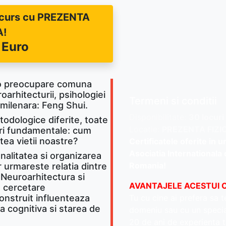
a curs cu PREZENTA
A!
 Euro
a o preocupare comuna
roarhitecturii, psihologiei
Termeni si conditii
e milenara: Feng Shui.
Disponibilitate:
30 locuri
todologice diferite, toate
Locatie:
PREZENTA FIZI
ari fundamentale: cum
atea vietii noastre?
Certificatele oferite in 
Asociatia Internationala d
nalitatea si organizarea
Romania!
r urmareste relatia dintre
. Neuroarhitectura si
AVANTAJELE ACESTUI 
n cercetare
nstruit influenteaza
Tu cu cine ai prefera sa t
 cognitiva si starea de
domeniu sau cu un special
20 de ani de experienta t